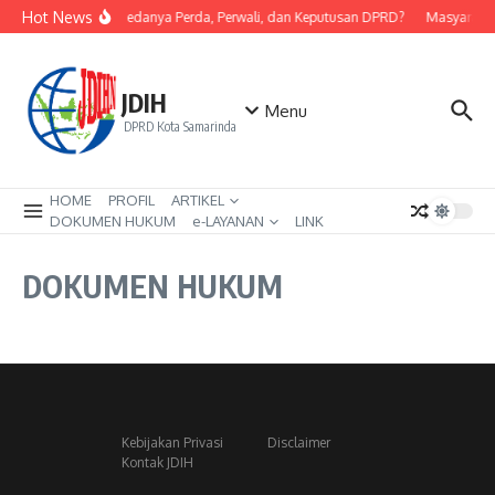
Skip to content
Hot News
Apa Bedanya Perda, Perwali, dan Keputusan DPRD?
Masyarakat
JDIH
Menu
DPRD Kota Samarinda
HOME
PROFIL
ARTIKEL
DOKUMEN HUKUM
e-LAYANAN
LINK
DOKUMEN HUKUM
Kebijakan Privasi
Disclaimer
Kontak JDIH